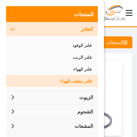
المنتجات
تسجيل دخول B4B
الفلاتر
المنتجات
فلتر الوقود
فلتر الزيت
فلتر الهواء
فلتر مجفف الهواء
الزيوت
زيوت محركات البنزين والديزل
الشحوم
زيوت ديزل وبنزين أحادية الدرجة
شحم السيارات
المشعات
زيوت محركات الديزل çok dereceli
شحم صناعي